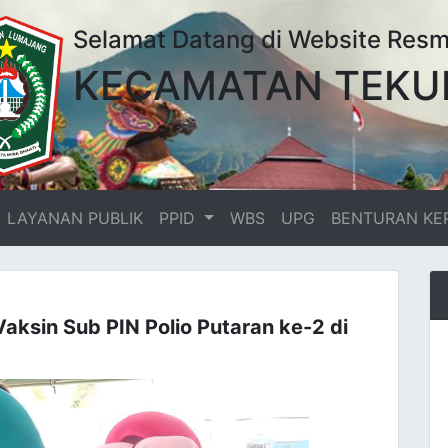
Selamat Datang di Website Resm
KECAMATAN TEKU
LAYANAN PUBLIK
PPID
WBS
UPG
BENTURAN KE
aksin Sub PIN Polio Putaran ke-2 di