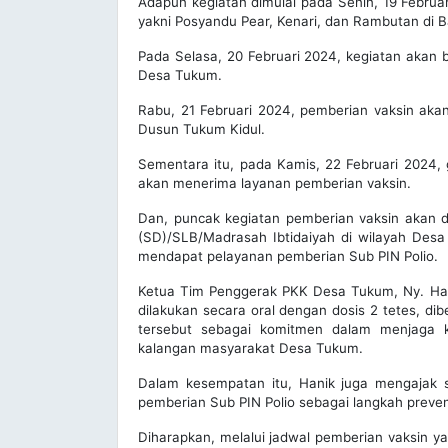
Adapun kegiatan dimulai pada Senin, 19 Februa
yakni Posyandu Pear, Kenari, dan Rambutan di 
Pada Selasa, 20 Februari 2024, kegiatan akan b
Desa Tukum.
Rabu, 21 Februari 2024, pemberian vaksin akan
Dusun Tukum Kidul.
Sementara itu, pada Kamis, 22 Februari 2024,
akan menerima layanan pemberian vaksin.
Dan, puncak kegiatan pemberian vaksin akan d
(SD)/SLB/Madrasah Ibtidaiyah di wilayah Des
mendapat pelayanan pemberian Sub PIN Polio.
Ketua Tim Penggerak PKK Desa Tukum, Ny. Han
dilakukan secara oral dengan dosis 2 tetes, dib
tersebut sebagai komitmen dalam menjaga k
kalangan masyarakat Desa Tukum.
Dalam kesempatan itu, Hanik juga mengajak
pemberian Sub PIN Polio sebagai langkah preve
Diharapkan, melalui jadwal pemberian vaksin y