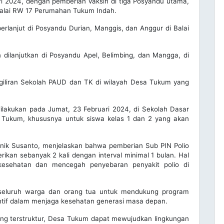
ri 2024, dengan pemberian vaksin di tiga Posyandu utama,
Balai RW 17 Perumahan Tukum Indah.
erlanjut di Posyandu Durian, Manggis, dan Anggur di Balai
 dilanjutkan di Posyandu Apel, Belimbing, dan Mangga, di
 giliran Sekolah PAUD dan TK di wilayah Desa Tukum yang
ilakukan pada Jumat, 23 Februari 2024, di Sekolah Dasar
a Tukum, khususnya untuk siswa kelas 1 dan 2 yang akan
ik Susanto, menjelaskan bahwa pemberian Sub PIN Polio
erikan sebanyak 2 kali dengan interval minimal 1 bulan. Hal
esehatan dan mencegah penyebaran penyakit polio di
 seluruh warga dan orang tua untuk mendukung program
ntif dalam menjaga kesehatan generasi masa depan.
ang terstruktur, Desa Tukum dapat mewujudkan lingkungan