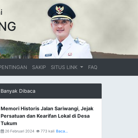
i
NG
PENTINGAN
SAKIP
SITUS LINK
FAQ
Banyak Dibaca
Memori Historis Jalan Sariwangi, Jejak
Persatuan dan Kearifan Lokal di Desa
Tukum
26 Februari 2024
773 kali
Baca...