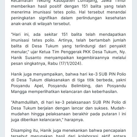
Kecamatan Tekung Kabupaten Lumajang, Jawa Timur
memberikan hasil positif dengan 151 balita yang telah
menerima imunisasi tetes polio. Hal tersebut menandai
peningkatan signifikan dalam perlindungan kesehatan
anak-anak di wilayah tersebut.
"Hari ini, ada sekitar 151 balita telah mendapatkan
imunisasi tetes polio. Artinya, telah bertambah jumlah
balita di Desa Tukum yang terlindungi dari penyakit
menular," ujar Ketua Tim Penggerak PKK Desa Tukum, Ny.
Hanik Susanto menyampaikan kegembiraannya melalui
pesan singkatnya, Rabu (17/1/2024).
Hanik juga menyampaikan, bahwa hari ke-3 SUB PIN Polio
di Desa Tukum dilaksanakan di tiga titik berbeda, yakni
Posyandu Apel, Posyandu Belimbing, dan Posyandu
Mangga memperlihatkan kelancaran dan keberhasilan.
"Alhamdulillah, di hari ke-3 pelaksanaan SUB PIN Polio di
Desa Tukum berjalan dengan lancar dan sukses. Mudah-
mudahan hingga pelaksanaan berakhir pada putaran I ini
juga diberikan kelancaran," harapnya.
Disamping itu, Hanik juga menekankan bahwa pencapaian
tersebut merupakan hasil dari kolaborasi aktif antara